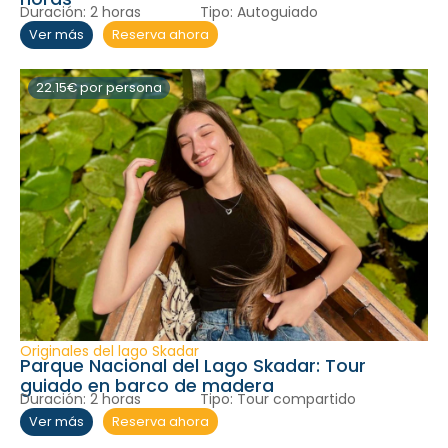
Duración:
2 horas
Tipo:
Autoguiado
Reserva ahora
Ver más
22.15€ por persona
Originales del lago Skadar
Parque Nacional del Lago Skadar: Tour
guiado en barco de madera
Duración:
2 horas
Tipo:
Tour compartido
Reserva ahora
Ver más