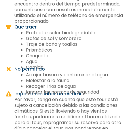
encuentro dentro del tiempo predeterminado,
comuníquese con nosotros inmediatamente
utilizando el número de teléfono de emergencia
proporcionado.
Que traer
Protector solar biodegradable
Gafas de sol y sombrero
Traje de baño y toallas
Prismáticos
Chaqueta
Agua
Comida
No permitido
Arrojar basura y contaminar el agua
Molestar a la fauna
Recoger lirios de agua
Ignorar las normas de seguridad
Importante saber antes de ir
Por favor, tenga en cuenta que este tour está
sujeto a cancelación debido a las condiciones
climáticas. Si está lloviendo o hay vientos
fuertes, podríamos modificar el barco utilizado
para el tour, reprogramar su reserva para otro
día o cancelar el tour. Nos pondremos en