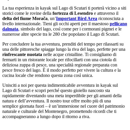
La tua esperienza in kayak sul Lago di Scutari ti porterà vicino a siti
storici come le rovine della
fortezza di Lesendro
e attraverso il
delta del fiume Morača
, un’
Important Bird Area
riconosciuta a
livello internazionale. Tieni gli occhi aperti per il maestoso
pellicano
dalmata
, simbolo del lago, così come per i cormorani pigmei e le
numerose altre specie tra le 280 che popolano il Lago di Scutari.
Per concludere la tua avventura, prenditi del tempo per rilassarti su
una delle pittoresche spiagge lungo la riva del lago, perfette per una
rinfrescante nuotata
nelle acque cristalline. Ti consigliamo di
fermarti in un ristorante locale per rifocillarti con una ciotola di
deliziosa zuppa di pesce, una specialità regionale preparata con
pesce fresco del lago. È il modo perfetto per vivere la cultura e la
cucina locale che rendono questa zona così unica.
Unisciti a noi per questa indimenticabile avventura in kayak sul
Lago di Scutari e scopri perché questo gioiello nascosto sta
rapidamente diventando una meta imperdibile per gli amanti della
natura e dell’avventura. Il nostro tour offre molto più di una
semplice giornata fuori – è un’immersione nel cuore del patrimonio
naturale e culturale del Montenegro, promettendo ricordi che ti
accompagneranno a lungo dopo il ritorno a riva.