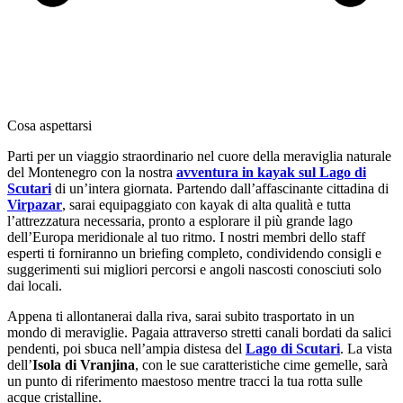
Cosa aspettarsi
Parti per un viaggio straordinario nel cuore della meraviglia naturale
del Montenegro con la nostra
avventura in kayak sul Lago di
Scutari
di un’intera giornata. Partendo dall’affascinante cittadina di
Virpazar
, sarai equipaggiato con kayak di alta qualità e tutta
l’attrezzatura necessaria, pronto a esplorare il più grande lago
dell’Europa meridionale al tuo ritmo. I nostri membri dello staff
esperti ti forniranno un briefing completo, condividendo consigli e
suggerimenti sui migliori percorsi e angoli nascosti conosciuti solo
dai locali.
Appena ti allontanerai dalla riva, sarai subito trasportato in un
mondo di meraviglie. Pagaia attraverso stretti canali bordati da salici
pendenti, poi sbuca nell’ampia distesa del
Lago di Scutari
. La vista
dell’
Isola di Vranjina
, con le sue caratteristiche cime gemelle, sarà
un punto di riferimento maestoso mentre tracci la tua rotta sulle
acque cristalline.