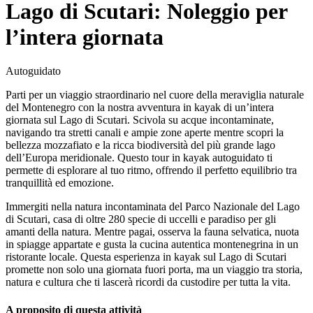
Lago di Scutari: Noleggio per
l’intera giornata
Autoguidato
Parti per un viaggio straordinario nel cuore della meraviglia naturale
del Montenegro con la nostra avventura in kayak di un’intera
giornata sul Lago di Scutari. Scivola su acque incontaminate,
navigando tra stretti canali e ampie zone aperte mentre scopri la
bellezza mozzafiato e la ricca biodiversità del più grande lago
dell’Europa meridionale. Questo tour in kayak autoguidato ti
permette di esplorare al tuo ritmo, offrendo il perfetto equilibrio tra
tranquillità ed emozione.
Immergiti nella natura incontaminata del Parco Nazionale del Lago
di Scutari, casa di oltre 280 specie di uccelli e paradiso per gli
amanti della natura. Mentre pagai, osserva la fauna selvatica, nuota
in spiagge appartate e gusta la cucina autentica montenegrina in un
ristorante locale. Questa esperienza in kayak sul Lago di Scutari
promette non solo una giornata fuori porta, ma un viaggio tra storia,
natura e cultura che ti lascerà ricordi da custodire per tutta la vita.
A proposito di questa attività