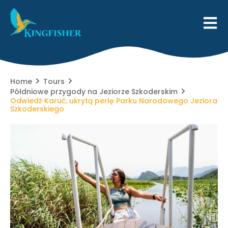
Home
Tours
Półdniowe przygody na Jeziorze Szkoderskim
Odwiedź Karuč, ukrytą perłę Parku Narodowego Jeziora
Szkoderskiego