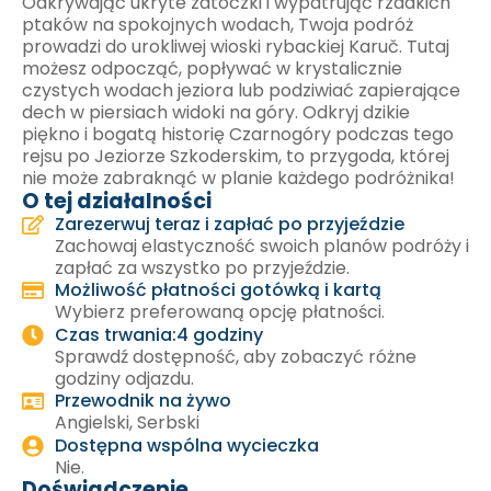
Odkrywając ukryte zatoczki i wypatrując rzadkich
ptaków na spokojnych wodach, Twoja podróż
prowadzi do urokliwej wioski rybackiej Karuč. Tutaj
możesz odpocząć, popływać w krystalicznie
czystych wodach jeziora lub podziwiać zapierające
dech w piersiach widoki na góry. Odkryj dzikie
piękno i bogatą historię Czarnogóry podczas tego
rejsu po Jeziorze Szkoderskim, to przygoda, której
nie może zabraknąć w planie każdego podróżnika!
O tej działalności
Zarezerwuj teraz i zapłać po przyjeździe
Zachowaj elastyczność swoich planów podróży i
zapłać za wszystko po przyjeździe.
Możliwość płatności gotówką i kartą
Wybierz preferowaną opcję płatności.
Czas trwania:4 godziny
Sprawdź dostępność, aby zobaczyć różne
godziny odjazdu.
Przewodnik na żywo
Angielski, Serbski
Dostępna wspólna wycieczka
Nie.
Doświadczenie