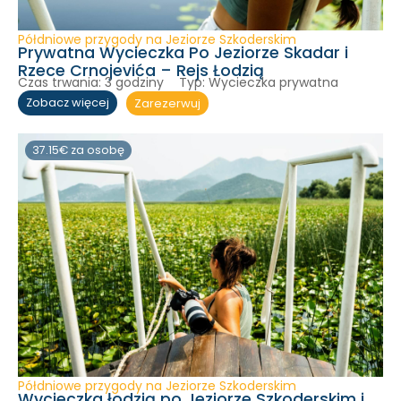
Półdniowe przygody na Jeziorze Szkoderskim
Prywatna Wycieczka Po Jeziorze Skadar i
Rzece Crnojevića – Rejs Łodzią
Czas trwania:
3 godziny
Typ:
Wycieczka prywatna
Zarezerwuj
Zobacz więcej
37.15€ za osobę
Półdniowe przygody na Jeziorze Szkoderskim
Wycieczka łodzią po Jeziorze Szkoderskim i