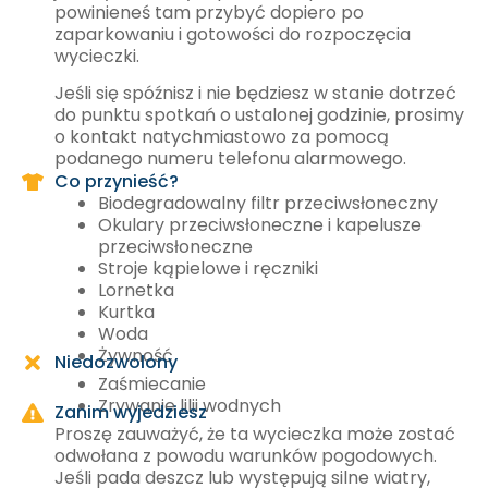
powinieneś tam przybyć dopiero po
zaparkowaniu i gotowości do rozpoczęcia
wycieczki.
Jeśli się spóźnisz i nie będziesz w stanie dotrzeć
do punktu spotkań o ustalonej godzinie, prosimy
o kontakt natychmiastowo za pomocą
podanego numeru telefonu alarmowego.
Co przynieść?
Biodegradowalny filtr przeciwsłoneczny
Okulary przeciwsłoneczne i kapelusze
przeciwsłoneczne
Stroje kąpielowe i ręczniki
Lornetka
Kurtka
Woda
Żywność
Niedozwolony
Zaśmiecanie
Zrywanie lilii wodnych
Zanim wyjedziesz
Proszę zauważyć, że ta wycieczka może zostać
odwołana z powodu warunków pogodowych.
Jeśli pada deszcz lub występują silne wiatry,