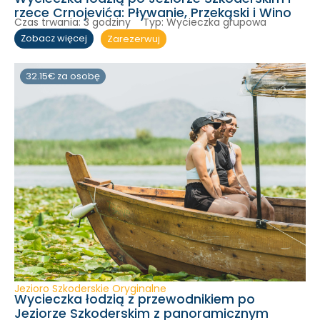
rzece Crnojevića: Pływanie, Przekąski i Wino
Czas trwania:
3 godziny
Typ:
Wycieczka grupowa
Zarezerwuj
Zobacz więcej
32.15€ za osobę
Jezioro Szkoderskie Oryginalne
Wycieczka łodzią z przewodnikiem po
Jeziorze Szkoderskim z panoramicznym