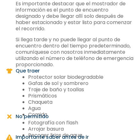
Es importante destacar que el mostrador de
información es el punto de encuentro
designado y debe llegar allí solo después de
haber estacionado y estar listo para comenzar
el recorrido.
Si llega tarde y no puede llegar al punto de
encuentro dentro del tiempo predeterminado,
comuníquese con nosotros inmediatamente
utilizando el número de teléfono de emergencia
proporcionado.
Que traer
Protector solar biodegradable
Gafas de sol y sombrero
Traje de baño y toallas
Prismáticos
Chaqueta
Agua
Comida
No permitido
Fotografía con flash
Arrojar basura
Recoger lirios de agua
Importante saber antes de ir