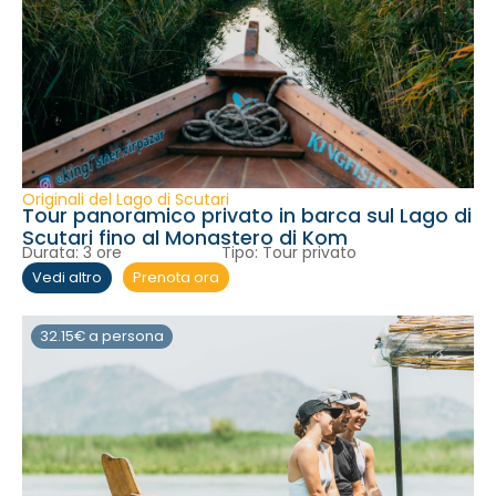
Originali del Lago di Scutari
Tour panoramico privato in barca sul Lago di
Scutari fino al Monastero di Kom
Durata:
3 ore
Tipo:
Tour privato
Prenota ora
Vedi altro
32.15€ a persona