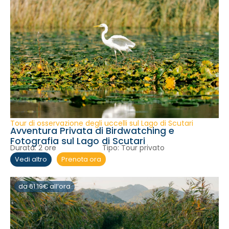
Tour di osservazione degli uccelli sul Lago di Scutari
Avventura Privata di Birdwatching e
Fotografia sul Lago di Scutari
Durata:
2 ore
Tipo:
Tour privato
Prenota ora
Vedi altro
da 61.19€ all’ora