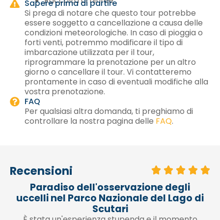
Raccolta di ninfee
Sapere prima di partire
Si prega di notare che questo tour potrebbe
essere soggetto a cancellazione a causa delle
condizioni meteorologiche. In caso di pioggia o
forti venti, potremmo modificare il tipo di
imbarcazione utilizzata per il tour,
riprogrammare la prenotazione per un altro
giorno o cancellare il tour. Vi contatteremo
prontamente in caso di eventuali modifiche alla
vostra prenotazione.
FAQ
Per qualsiasi altra domanda, ti preghiamo di
controllare la nostra pagina delle
FAQ
.
Recensioni
Tour memorabile di osservazione
i
degli uccelli sul Lago di Scutari!
È stato un viaggio unico e memorabile di
osservazione degli uccelli; ho visto molti pellicani