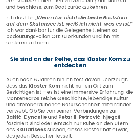
ist!
“ Vielleicht nicht. Ich kritzelte ein paar Notizen
und beschloss, zum Boot zurückzukehren.
Ich dachte: „
Wenn das nicht die beste Bootstour
auf dem Skutarisee ist, weiß ich nicht, was es ist!
“
Ich war dankbar für die Gelegenheit, einen so
bedeutungsvollen Ort zu erkunden und ihn mit
anderen zu teilen.
Sie sind an der Reihe, das Kloster Kom zu
entdecken
Auch nach 8 Jahren bin ich fest davon überzeugt,
dass das
Kloster Kom
nicht nur ein Ort zum
Besichtigen ist – es ist eine immersive Erfahrung, die
Montenegros reiche Geschichte, lebendige Kultur
und atemberaubende Naturschönheit miteinander
verwebt. Ob Sie von seinen Verbindungen zur
Balšić-Dynastie
und
Petar II. Petrović-Njegoš
fasziniert sind oder einfach nur Ruhe an den Ufern
des
Skutarisees
suchen, dieses Kloster hat etwas,
das jeden Besucher fesselt.