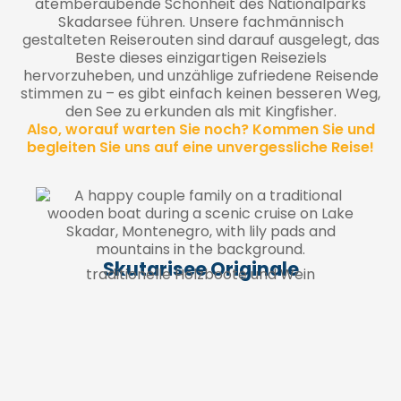
atemberaubende Schönheit des Nationalparks
Skadarsee führen. Unsere fachmännisch
gestalteten Reiserouten sind darauf ausgelegt, das
Beste dieses einzigartigen Reiseziels
hervorzuheben, und unzählige zufriedene Reisende
stimmen zu – es gibt einfach keinen besseren Weg,
den See zu erkunden als mit Kingfisher.
Also, worauf warten Sie noch? Kommen Sie und
begleiten Sie uns auf eine unvergessliche Reise!
Skutarisee Originale
traditionelle Holzboote und Wein