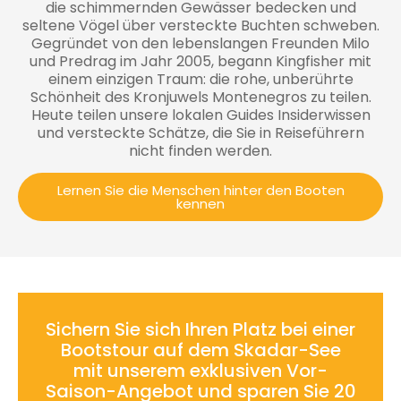
die schimmernden Gewässer bedecken und
seltene Vögel über versteckte Buchten schweben.
Gegründet von den lebenslangen Freunden Milo
und Predrag im Jahr 2005, begann Kingfisher mit
einem einzigen Traum: die rohe, unberührte
Schönheit des Kronjuwels Montenegros zu teilen.
Heute teilen unsere lokalen Guides Insiderwissen
und versteckte Schätze, die Sie in Reiseführern
nicht finden werden.
Lernen Sie die Menschen hinter den Booten
kennen
Sichern Sie sich Ihren Platz bei einer
Bootstour auf dem Skadar-See
mit unserem exklusiven Vor-
Saison-Angebot und sparen Sie 20