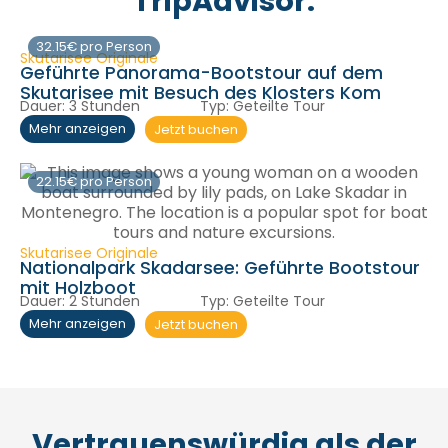
TripAdvisor:
32.15€ pro Person
Skutarisee Originale
Geführte Panorama-Bootstour auf dem
Skutarisee mit Besuch des Klosters Kom
Dauer:
3 Stunden
Typ:
Geteilte Tour
Jetzt buchen
Mehr anzeigen
22.15€ pro Person
Skutarisee Originale
Nationalpark Skadarsee: Geführte Bootstour
mit Holzboot
Dauer:
2 Stunden
Typ:
Geteilte Tour
Jetzt buchen
Mehr anzeigen
Vertrauenswürdig als der