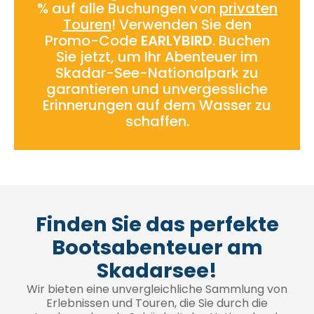
% auf alle Buchungen von
privaten
Touren
! Verwenden Sie den
Promo-Code
EARLYBIRD
. Buchen
Sie jetzt, um Ihr Abenteuer im
Skadar-See-Nationalpark zu
garantieren und unvergessliche
Erinnerungen auf dem Wasser zu
schaffen.
Finden Sie das perfekte
Bootsabenteuer am
Skadarsee!
Wir bieten eine unvergleichliche Sammlung von
Erlebnissen und Touren, die Sie durch die