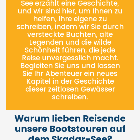
See erzählt eine Geschichte,
und wir sind hier, um Ihnen zu
helfen, Ihre eigene zu
schreiben, indem wir Sie durch
versteckte Buchten, alte
Legenden und die wilde
Schönheit führen, die jede
Reise unvergesslich macht.
Begleiten Sie uns und lassen
Sie Ihr Abenteuer ein neues
Kapitel in der Geschichte
dieser zeitlosen Gewässer
schreiben.
Warum lieben Reisende
unsere Bootstouren auf
dem Skadar-See?