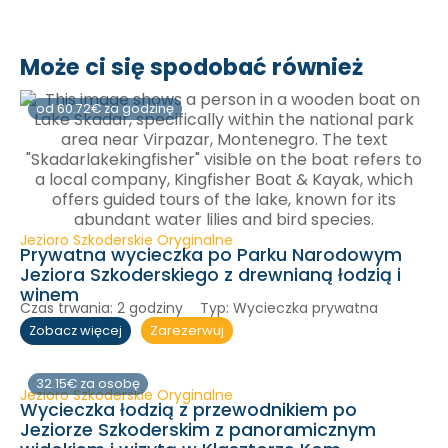
Może ci się spodobać również
od 60.72€ za godzinę
Jezioro Szkoderskie Oryginalne
Prywatna wycieczka po Parku Narodowym
Jeziora Szkoderskiego z drewnianą łodzią i
winem
Czas trwania:
2 godziny
Typ:
Wycieczka prywatna
Zarezerwuj
Zobacz więcej
32.15€ za osobę
Jezioro Szkoderskie Oryginalne
Wycieczka łodzią z przewodnikiem po
Jeziorze Szkoderskim z panoramicznym