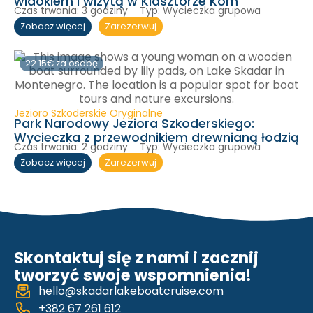
widokiem i wizytą w Klasztorze Kom
Czas trwania:
3 godziny
Typ:
Wycieczka grupowa
Zarezerwuj
Zobacz więcej
22.15€ za osobę
Jezioro Szkoderskie Oryginalne
Park Narodowy Jeziora Szkoderskiego:
Wycieczka z przewodnikiem drewnianą łodzią
Czas trwania:
2 godziny
Typ:
Wycieczka grupowa
Zarezerwuj
Zobacz więcej
Skontaktuj się z nami i zacznij
tworzyć swoje wspomnienia!
hello@skadarlakeboatcruise.com
+382 67 261 612