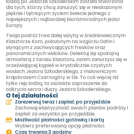
łodzią po Jeziorze Szkoderskim została stworzona
dla tych, którzy chcą zanurzyć się w nieskażonym
pięknie i tętniącym życiem świecie jednego z
największych i najbardziej bioróżnorodnych jezior
Europy.
Twoja podróż trwa dalej wizytą w średniowiecznym
Klasztorze Kom, położonym na wzgórzu Odrin i
słynącym z zachwycających fresków oraz
panoramicznych widoków. Delektuj się spokojną
atmosferą z tarasu klasztoru, zanim zanurzysz się w
orzeźwiającej kąpieli w krystalicznie czystych
wodach Jeziora Szkoderskiego, z malowniczym
krajobrazem Czarnogóry w tle. To coś więcej niż
tylko rejs łodzią, to osobiste zaproszenie do
odkrycia serca i duszy Jeziora Szkoderskiego.
O tej działalności
Zarezerwuj teraz i zapłać po przyjeździe
Zachowaj elastyczność swoich planów podróży i
zapłać za wszystko po przyjeździe.
Możliwość płatności gotówką i kartą
Wybierz preferowaną opcję płatności.
Czas trwania:3 godziny