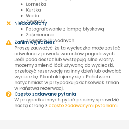
Lornetka
Kurtka
Woda
Żywność
Niedozwolony
Fotografowanie z lampą błyskową
Zaśmiecanie
Zrywanie lilii wodnych
Zanim wyjedziesz
Proszę zauważyć, że ta wycieczka może zostać
odwołana z powodu warunków pogodowych.
Jeśli pada deszcz lub występują silne wiatry,
możemy zmienić łódź używaną do wycieczki,
przełożyć rezerwację na inny dzień lub odwołać
wycieczkę. Skontaktujemy się z Państwem
natychmiast w przypadku jakichkolwiek zmian
w Państwa rezerwacji.
Często zadawane pytania
W przypadku innych pytań prosimy sprawdzić
naszą stronę z
często zadawanymi pytaniami
.